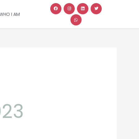
WHO I AM
023